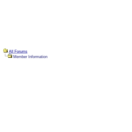
All Forums
Member Information