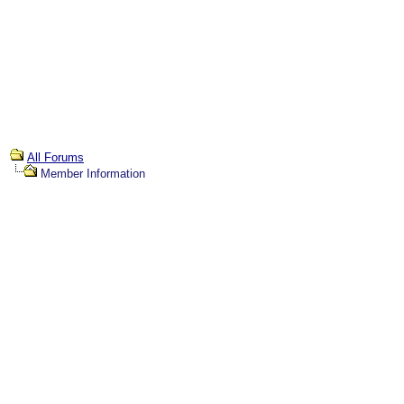
All Forums
Member Information