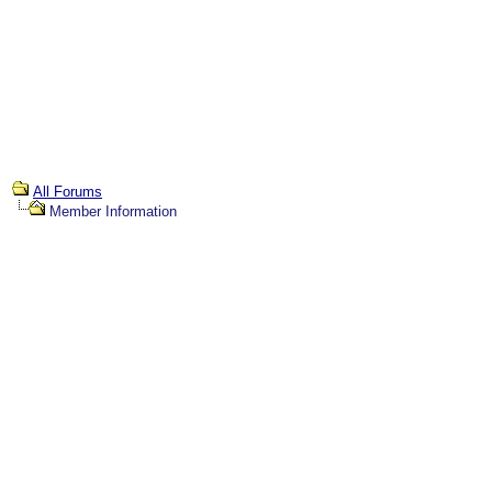
All Forums
Member Information