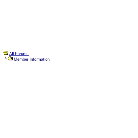
All Forums
Member Information