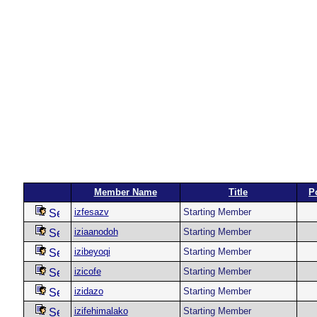
Member Name
Title
P
izfesazv
Starting Member
iziaanodoh
Starting Member
izibeyoqi
Starting Member
izicofe
Starting Member
izidazo
Starting Member
izifehimalako
Starting Member