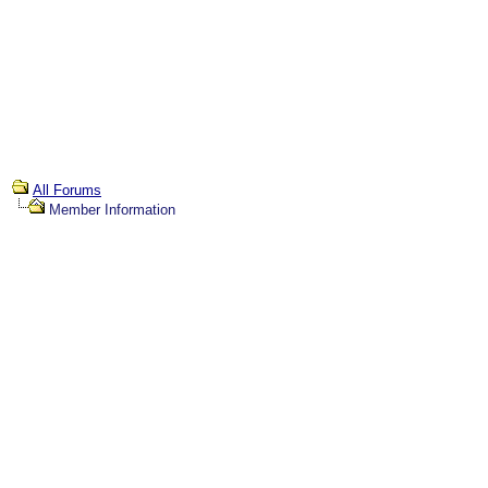
All Forums
Member Information