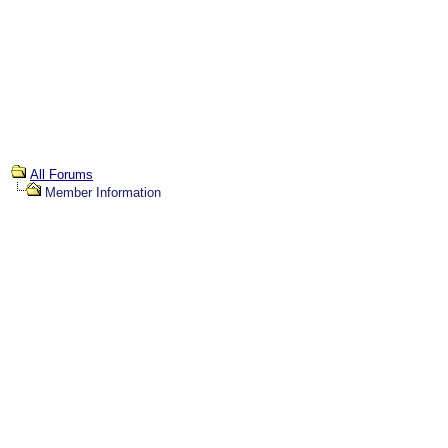
All Forums
Member Information