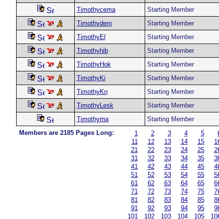
Timothycema
Starting Member
Timothydem
Starting Member
TimothyEl
Starting Member
Timothyhib
Starting Member
TimothyHok
Starting Member
TimothyKi
Starting Member
TimothyKn
Starting Member
TimothyLesk
Starting Member
Timothyma
Starting Member
Members are 2185 Pages Long:
1
2
3
4
5
11
12
13
14
15
1
21
22
23
24
25
2
31
32
33
34
35
3
41
42
43
44
45
4
51
52
53
54
55
5
61
62
63
64
65
6
71
72
73
74
75
7
81
82
83
84
85
8
91
92
93
94
95
9
101
102
103
104
105
10