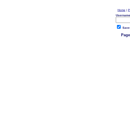
Home
|
P
Username
Save
Page