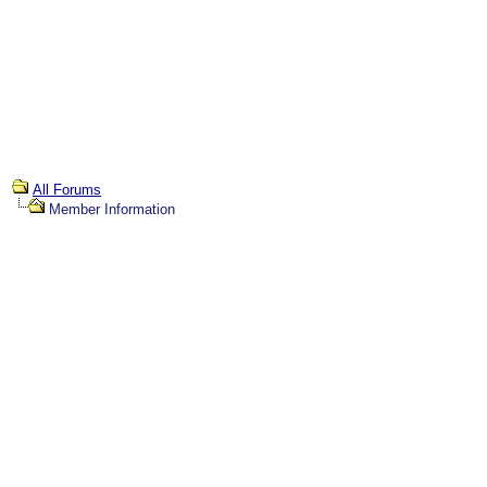
All Forums
Member Information