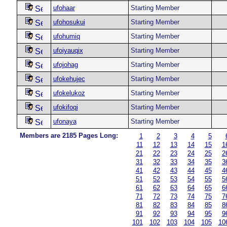
ufohaar
Starting Member
ufohosukui
Starting Member
ufohumiq
Starting Member
ufoiyauqix
Starting Member
ufojohag
Starting Member
ufokehujec
Starting Member
ufokelukoz
Starting Member
ufokifoqi
Starting Member
ufonaya
Starting Member
Members are 2185 Pages Long:
1
2
3
4
5
11
12
13
14
15
1
21
22
23
24
25
2
31
32
33
34
35
3
41
42
43
44
45
4
51
52
53
54
55
5
61
62
63
64
65
6
71
72
73
74
75
7
81
82
83
84
85
8
91
92
93
94
95
9
101
102
103
104
105
10