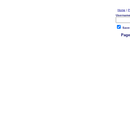
Home
|
P
Username
Save
Page