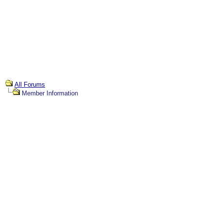
All Forums
Member Information