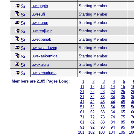
uweqopib
Starting Member
uwesufi
Starting Member
uwesuron
Starting Member
uwetenjiwur
Starting Member
uwetipanab
Starting Member
uwewoafduveq
Starting Member
uwexaekemida
Starting Member
uwexakija
Starting Member
uwexebuduma
Starting Member
Members are 2185 Pages Long:
1
2
3
4
5
11
12
13
14
15
1
21
22
23
24
25
2
31
32
33
34
35
3
41
42
43
44
45
4
51
52
53
54
55
5
61
62
63
64
65
6
71
72
73
74
75
7
81
82
83
84
85
8
91
92
93
94
95
9
101
102
103
104
105
10