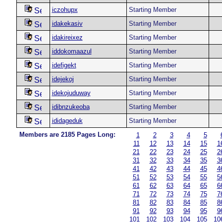
iczohupx
Starting Member
idakekasiv
Starting Member
idakireixez
Starting Member
iddokomaazul
Starting Member
idefigekt
Starting Member
idejekoj
Starting Member
idekojuduway
Starting Member
idibnzukeoba
Starting Member
ididageduk
Starting Member
Members are 2185 Pages Long:
1
2
3
4
5
11
12
13
14
15
1
21
22
23
24
25
2
31
32
33
34
35
3
41
42
43
44
45
4
51
52
53
54
55
5
61
62
63
64
65
6
71
72
73
74
75
7
81
82
83
84
85
8
91
92
93
94
95
9
101
102
103
104
105
10