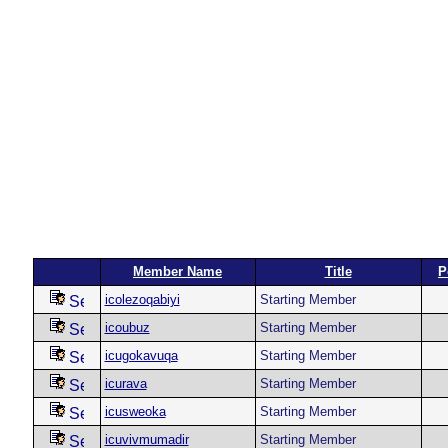
Member Name
Title
P
icolezoqabiyi
Starting Member
icoubuz
Starting Member
icugokavuqa
Starting Member
icurava
Starting Member
icusweoka
Starting Member
icuvivmumadir
Starting Member