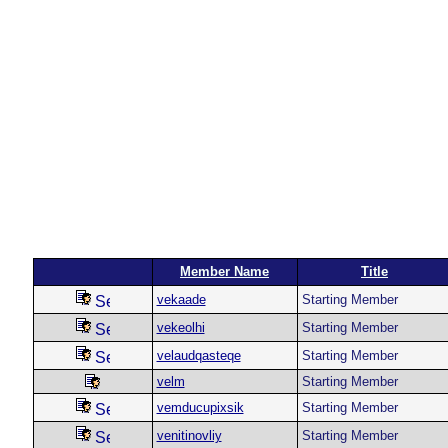
Member Name
Title
vekaade
Starting Member
vekeolhi
Starting Member
velaudqasteqe
Starting Member
velm
Starting Member
vemducupixsik
Starting Member
venitinovliy
Starting Member