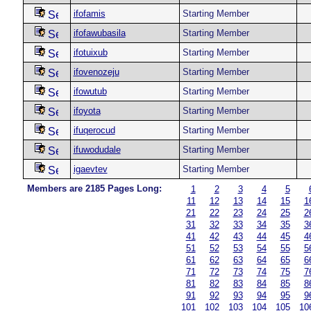
ifofamis
Starting Member
ifofawubasila
Starting Member
ifotuixub
Starting Member
ifovenozeju
Starting Member
ifowutub
Starting Member
ifoyota
Starting Member
ifuqerocud
Starting Member
ifuwodudale
Starting Member
igaevtev
Starting Member
Members are 2185 Pages Long:
1
2
3
4
5
11
12
13
14
15
1
21
22
23
24
25
2
31
32
33
34
35
3
41
42
43
44
45
4
51
52
53
54
55
5
61
62
63
64
65
6
71
72
73
74
75
7
81
82
83
84
85
8
91
92
93
94
95
9
101
102
103
104
105
10