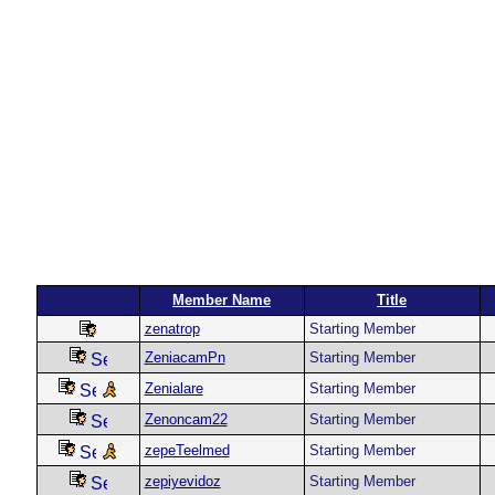
Member Name
Title
zenatrop
Starting Member
ZeniacamPn
Starting Member
Zenialare
Starting Member
Zenoncam22
Starting Member
zepeTeelmed
Starting Member
zepiyevidoz
Starting Member