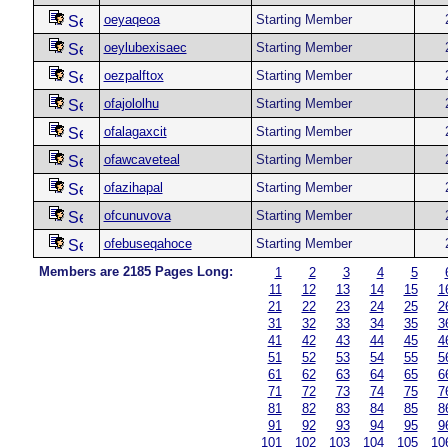
oeyaqeoa
Starting Member
oeylubexisaec
Starting Member
oezpalftox
Starting Member
ofajololhu
Starting Member
ofalagaxcit
Starting Member
ofawcaveteal
Starting Member
ofazihapal
Starting Member
ofcunuvova
Starting Member
ofebuseqahoce
Starting Member
Members are 2185 Pages Long:
1
2
3
4
5
11
12
13
14
15
1
21
22
23
24
25
2
31
32
33
34
35
3
41
42
43
44
45
4
51
52
53
54
55
5
61
62
63
64
65
6
71
72
73
74
75
7
81
82
83
84
85
8
91
92
93
94
95
9
101
102
103
104
105
10