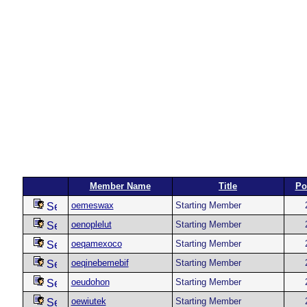
Member Name
Title
Po
oemeswax
Starting Member
oenoplelut
Starting Member
oeqamexoco
Starting Member
oeqinebemebif
Starting Member
oeudohon
Starting Member
oewiutek
Starting Member