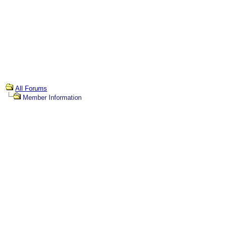
All Forums
Member Information