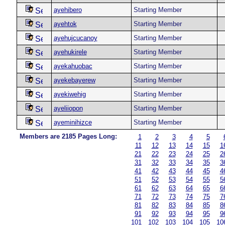
ayehibero
Starting Member
ayehtok
Starting Member
ayehujcucanoy
Starting Member
ayehukirele
Starting Member
ayekahuobac
Starting Member
ayekebayerew
Starting Member
ayekiwehig
Starting Member
ayeliiopon
Starting Member
ayeminihizce
Starting Member
Members are 2185 Pages Long:
1
2
3
4
5
11
12
13
14
15
1
21
22
23
24
25
2
31
32
33
34
35
3
41
42
43
44
45
4
51
52
53
54
55
5
61
62
63
64
65
6
71
72
73
74
75
7
81
82
83
84
85
8
91
92
93
94
95
9
101
102
103
104
105
10