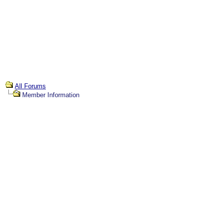
All Forums
Member Information