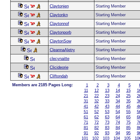
Claytonjen
Starting Member
Claytonkn
Starting Member
Claytonnof
Starting Member
Claytonporb
Starting Member
ClaytonSow
Starting Member
CleannaAletry
Starting Member
clecynaitte
Starting Member
Clicideorie
Starting Member
Cliftondah
Starting Member
Members are 2185 Pages Long:
1
2
3
4
5
11
12
13
14
15
1
21
22
23
24
25
2
31
32
33
34
35
3
41
42
43
44
45
4
51
52
53
54
55
5
61
62
63
64
65
6
71
72
73
74
75
7
81
82
83
84
85
8
91
92
93
94
95
9
101
102
103
104
105
10