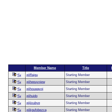
Member Name
Title
ejiffaigu
Starting Member
ejihepuyojew
Starting Member
ejihouwayoj
Starting Member
ejihuido
Starting Member
ejijixubye
Starting Member
ejikgufobezca
Starting Member