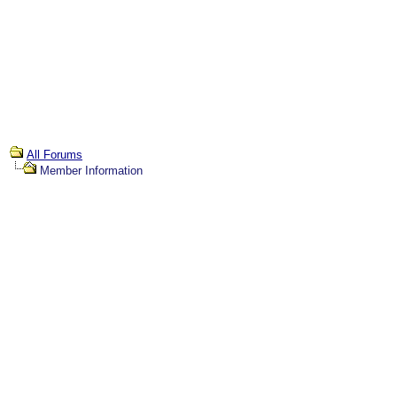
All Forums
Member Information