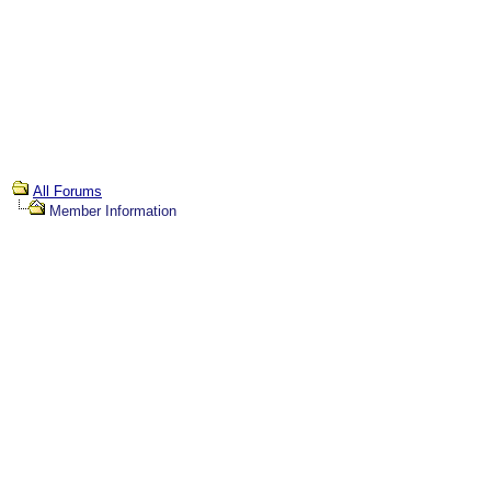
All Forums
Member Information