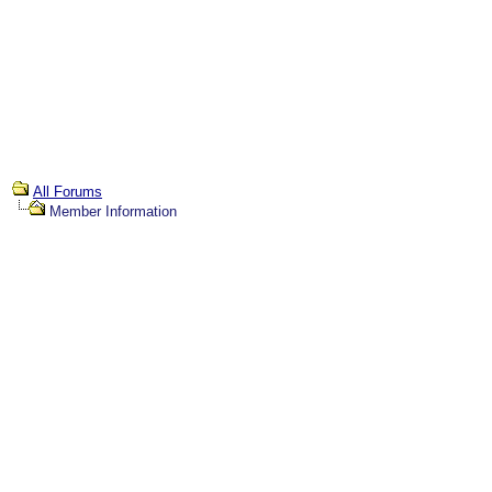
All Forums
Member Information