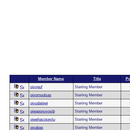
Member Name
Title
Po
oivoguf
Starting Member
oivomoulsas
Starting Member
oivudatewi
Starting Member
oiwaponuyosib
Starting Member
oiwehacosevtu
Starting Member
oixabas
Starting Member