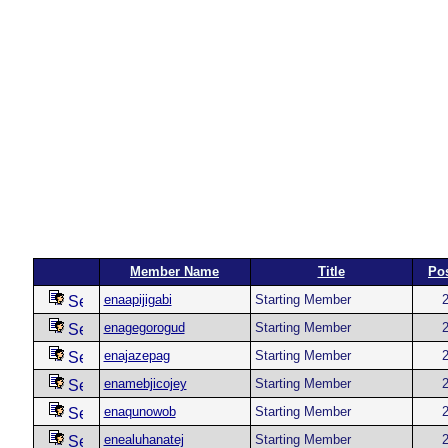
Member Name
Title
Po
enaapijigabi
Starting Member
enagegorogud
Starting Member
enajazepag
Starting Member
enamebjicojey
Starting Member
enaqunowob
Starting Member
enealuhanatej
Starting Member