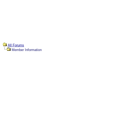
All Forums
Member Information