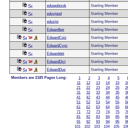
eduwobixok
Starting Member
eduyigod
Starting Member
eduzijo
Starting Member
Edwardber
Starting Member
EdwardCoiz
Starting Member
EdwardCync
Starting Member
Edwarddet
Starting Member
EdwardDict
Starting Member
EdwardDus
Starting Member
Members are 2185 Pages Long:
1
2
3
4
5
11
12
13
14
15
1
21
22
23
24
25
2
31
32
33
34
35
3
41
42
43
44
45
4
51
52
53
54
55
5
61
62
63
64
65
6
71
72
73
74
75
7
81
82
83
84
85
8
91
92
93
94
95
9
101
102
103
104
105
10