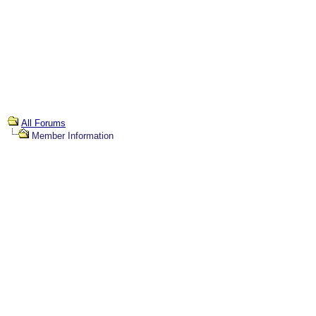
All Forums
Member Information