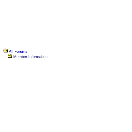
All Forums
Member Information