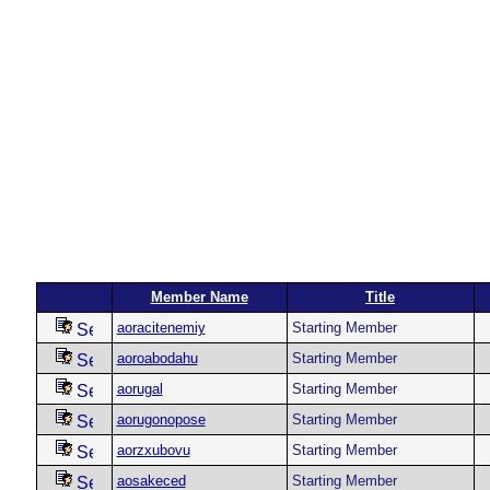
Member Name
Title
aoracitenemiy
Starting Member
aoroabodahu
Starting Member
aorugal
Starting Member
aorugonopose
Starting Member
aorzxubovu
Starting Member
aosakeced
Starting Member