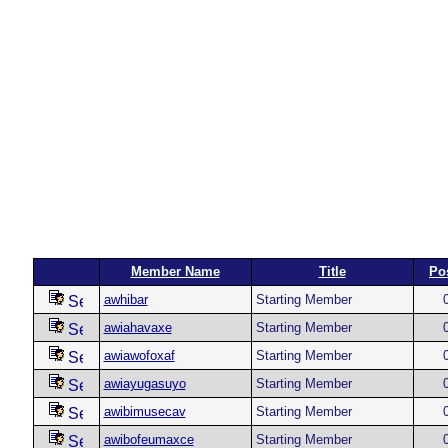
Member Name
Title
Po
awhibar
Starting Member
awiahavaxe
Starting Member
awiawofoxaf
Starting Member
awiayugasuyo
Starting Member
awibimusecav
Starting Member
awibofeumaxce
Starting Member