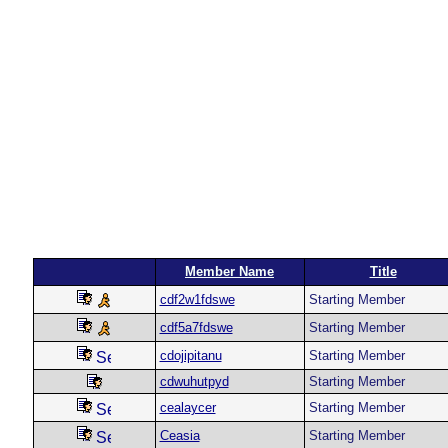
Member Name
Title
cdf2w1fdswe
Starting Member
cdf5a7fdswe
Starting Member
cdojipitanu
Starting Member
cdwuhutpyd
Starting Member
cealaycer
Starting Member
Ceasia
Starting Member