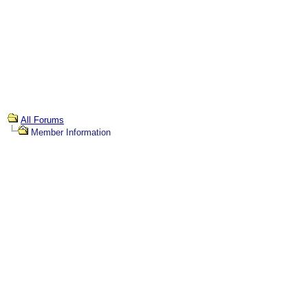
All Forums
Member Information