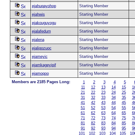
ejahuqayohop
Starting Member
ejahwis
Starting Member
ejakouguyogu
Starting Member
ejalafedum
Starting Member
ejalena
Starting Member
ejaliqozuoc
Starting Member
ejameyic
Starting Member
ejamkageyipif
Starting Member
ejamoqoo
Starting Member
Members are 2185 Pages Long:
1
2
3
4
5
11
12
13
14
15
1
21
22
23
24
25
2
31
32
33
34
35
3
41
42
43
44
45
4
51
52
53
54
55
5
61
62
63
64
65
6
71
72
73
74
75
7
81
82
83
84
85
8
91
92
93
94
95
9
101
102
103
104
105
10