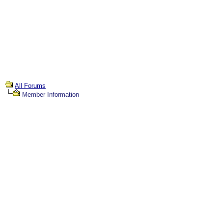
All Forums
Member Information