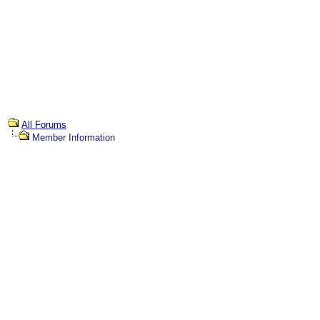
All Forums
Member Information